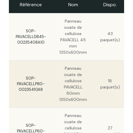
Référence
Nom
Dispo.
Panneau ouate de cellulose PAVACELL
160mm 1350x600mm
Panneau
ouate de
Panneau ouate de cellulose PAVACELL
SOP-
cellulose
43
180mm 1350x600mm
PAVACELLDB45-
PAVACELL 45
paquet(s)
00235408A10
mm
Panneau ouate de cellulose PAVACELL
1350x600mm
200mm 1350x600mm
Panneau
ouate de
SOP-
cellulose
18
PAVACELLP80-
PAVACELL
paquet(s)
00235410A8
80mm
1350x600mm
Panneau
ouate de
SOP-
cellulose
27
PAVACELLP60-