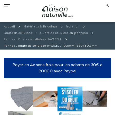
search
Accueil
Matériaux & Bricolage
Isolation
Ouate de cellulose
Ouate de cellulose en panneau
Panneau Ouate de cellulose PAVACELL
Panneau ouate de cellulose PAVACELL 100mm 1350x600mm
Payer en 4x sans frais pour les achats de 30€ à
2000€ avec Paypal