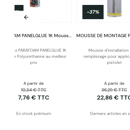
-25%
-37%
PARAFOAM PANELGLUE 1K Mousse Polyurethanne
Achetez PARAFOAM PANELGLUE 1K
Mousse d'installation
Acheter
Acheter
Mousse Polyurethanne au meilleur
remplissage pour applic
prix
pistolet
A partir de
A partir de
10,34 € TTC
36,29 € TTC
7,76 € TTC
22,86 € TT
En stock prémium
Derniers articles en 