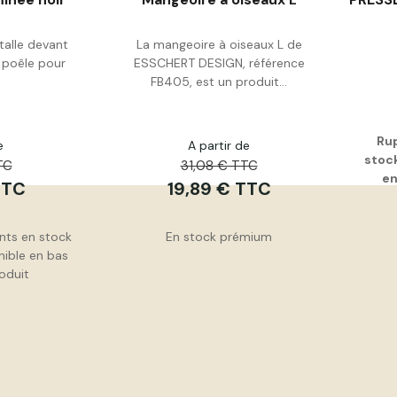
stalle devant
La mangeoire à oiseaux L de
 poêle pour
ESSCHERT DESIGN, référence
ser
Acheter
FB405, est un produit...
Rup
e
A partir de
stock
TC
31,08 € TTC
en
TTC
19,89 € TTC
nts en stock
En stock prémium
nible en bas
oduit