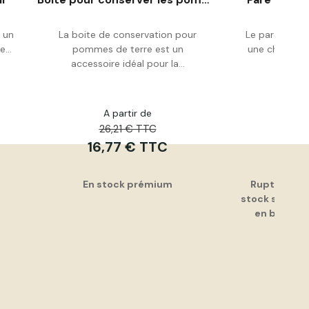
t un
La boite de conservation pour
Le pare 3 vole
...
pommes de terre est un
une cheminée
Acheter
Pers
accessoire idéal pour la...
A partir de
A p
26,21 € TTC
58,
16,77 € TTC
37,6
En stock prémium
Rupture, de
stock sont pe
en bas de 