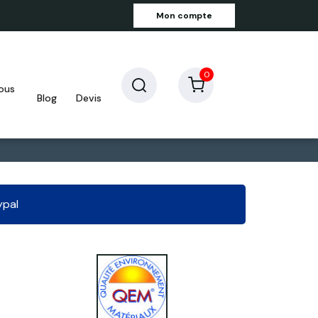
Mon compte
0
blog
devis
ypal