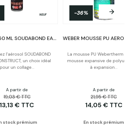
-36%
NEUF
NEUF
Aérosol 750 ML SOUDABOND EASY CONSTRUCT [GUN VIS] SOUDAL
ez l'aérosol SOUDABOND
La mousse PU Webertherm est une
Acheter
Acheter
NSTRUCT, un choix idéal
mousse expansive de polyuréthan
pour un collage...
à expansion...
A partir de
A partir de
19,03 € TTC
21,95 € TTC
13,13 € TTC
14,05 € TTC
n stock prémium
En stock prémium