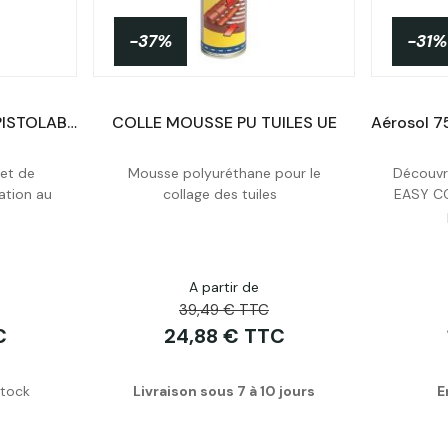
-37%
-31%
MOUSSE DE MONTAGE PISTOLABLE MONOCOMPOSANT PURLOGIC PREMIUM
COLLE MOUSSE PU TUILES UE
 et de
Mousse polyuréthane pour le
Découvr
Acheter
ation au
collage des tuiles
EASY CO
A partir de
39,49 € TTC
C
24,88 € TTC
stock
Livraison sous 7 à 10 jours
E