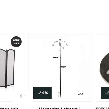
Exclu
WEB
-36%
-
NEUF
inée noir
Mangeoire à oiseaux L