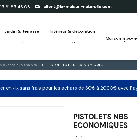
05 61 85 43 06
jardin & terrasse
intérieur & décoration
qui sommes-nous
?
Mousses expansives
PISTOLETS NBS ECONOMIQUES
er en 4x sans frais pour les achats de 30€ à 2000€ avec Pa
PISTOLETS NBS
ECONOMIQUES