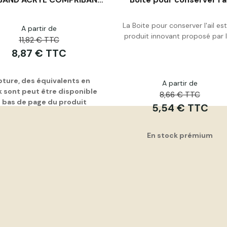
La Boite pour conserver l'ail es
A partir de
produit innovant proposé par le
11,82 € TTC
Personnaliser
Acheter
8,87 € TTC
ture, des équivalents en
A partir de
 sont peut être disponible
8,66 € TTC
 bas de page du produit
5,54 € TTC
En stock prémium