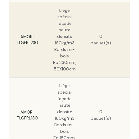
Liège
spécial
façade
haute
353
densité
0
HT
AMOR-
TLGFRL230
160kg/m3
paquet(s)
226
Bords mi-
HT
bois
Ep.230mm,
50X100cm
Liège
spécial
façade
haute
276
densité
0
HT
AMOR-
TLGFRL180
160kg/m3
paquet(s)
177
Bords mi-
HT
bois
Ep.180mm,