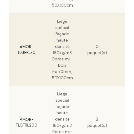
50X100cm
Liège
spécial
façade
haute
109
densité
0
HT
AMOR-
TLGFRL70
160kg/m3
paquet(s)
69,
Bords mi-
HT
bois
Ep.70mm,
50X100cm
Liège
spécial
façade
haute
317
densité
2
HT
AMOR-
TLGFRL200
160kg/m3
paquet(s)
203
Bords mi-
HT