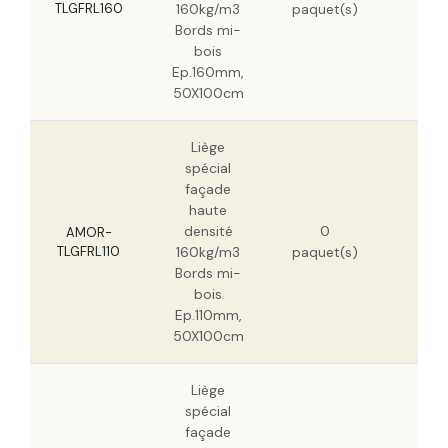
TLGFRL160
160kg/m3
paquet(s)
157
Bords mi-
HT
bois
Ep.160mm,
50X100cm
Liège
spécial
façade
haute
160
densité
0
HT
AMOR-
TLGFRL110
160kg/m3
paquet(s)
102
Bords mi-
HT
bois
Ep.110mm,
50X100cm
Liège
spécial
façade