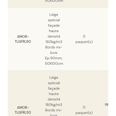
50X100cm
Liège
spécial
façade
haute
139
densité
0
HT
AMOR-
TLGFRL90
160kg/m3
paquet(s)
89,
Bords mi-
HT
bois
Ep.90mm,
50X100cm
Liège
spécial
façade
haute
densité
160kg/m3
78,97 
0
AMOR-
Bords mi-
50,
TLGFRL50
paquet(s)
bois
HT