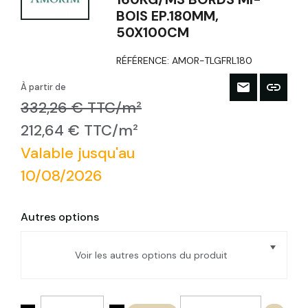
BOIS EP.180MM,
50X100CM
RÉFÉRENCE:
AMOR-TLGFRL180
À partir de
332,26 € TTC/m²
212,64 € TTC/m²
Valable jusqu'au
10/08/2026
Autres options
Voir les autres options du produit
Liège spécial façade haute densité
160kg/m3 Bords mi-bois Ep.50mm,