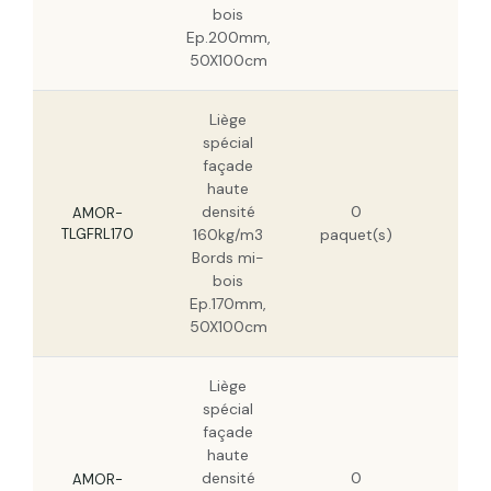
bois
Ep.200mm,
50X100cm
Liège
spécial
façade
haute
261
densité
0
HT
AMOR-
TLGFRL170
160kg/m3
paquet(s)
167
Bords mi-
HT
bois
Ep.170mm,
50X100cm
Liège
spécial
façade
haute
246
densité
0
HT
AMOR-