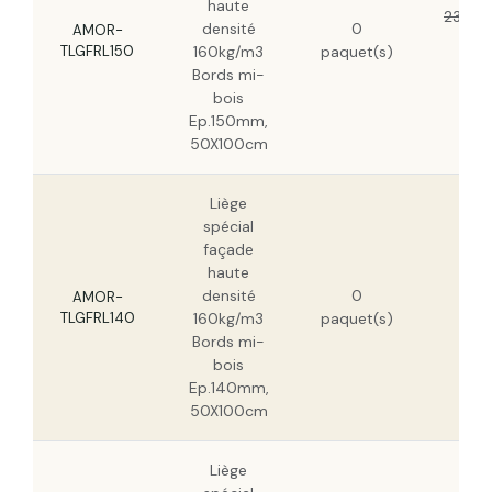
haute
231,17
densité
0
AMOR-
147
TLGFRL150
160kg/m3
paquet(s)
HT
Bords mi-
bois
Ep.150mm,
50X100cm
Liège
spécial
façade
haute
215
densité
0
HT
AMOR-
TLGFRL140
160kg/m3
paquet(s)
138
Bords mi-
HT
bois
Ep.140mm,
50X100cm
Liège