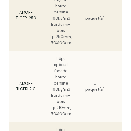
haute
383
densité
0
HT
AMOR-
TLGFRL250
160kg/m3
paquet(s)
245
Bords mi-
HT
bois
Ep.250mm,
50X100cm
Liège
spécial
façade
haute
322
densité
0
HT
AMOR-
TLGFRL210
160kg/m3
paquet(s)
206
Bords mi-
HT
bois
Ep.210mm,
50X100cm
Liège