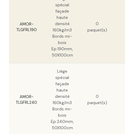
spécial
façade
haute
292
densité
0
HT
AMOR-
TLGFRL190
160kg/m3
paquet(s)
186
Bords mi-
HT
bois
Ep.190mm,
50X100cm
Liège
spécial
façade
haute
368
densité
0
HT
AMOR-
TLGFRL240
160kg/m3
paquet(s)
235
Bords mi-
HT
bois
Ep.240mm,
50X100cm