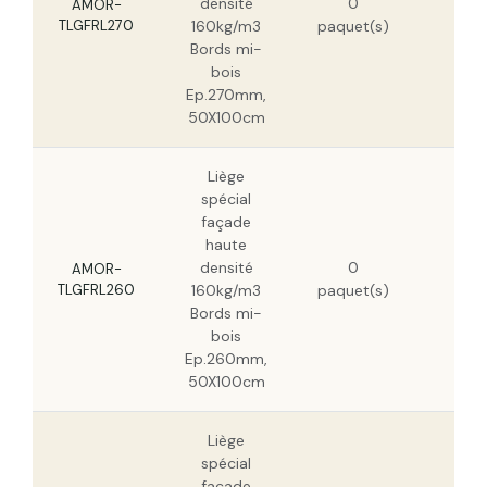
densité
0
HT
AMOR-
TLGFRL270
160kg/m3
paquet(s)
265
Bords mi-
HT
bois
Ep.270mm,
50X100cm
Liège
spécial
façade
haute
399
densité
0
HT
AMOR-
TLGFRL260
160kg/m3
paquet(s)
255
Bords mi-
HT
bois
Ep.260mm,
50X100cm
Liège
spécial
façade