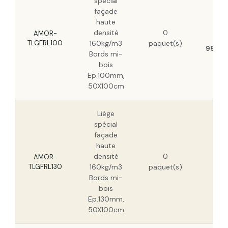
spécial
façade
haute
154
densité
0
AMOR-
HT
TLGFRL100
160kg/m3
paquet(s)
99,11 
Bords mi-
bois
Ep.100mm,
50X100cm
Liège
spécial
façade
haute
200
densité
0
HT
AMOR-
TLGFRL130
160kg/m3
paquet(s)
128
Bords mi-
HT
bois
Ep.130mm,
50X100cm