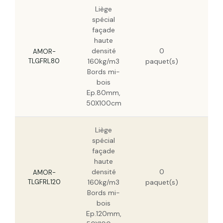
Liège
spécial
façade
haute
124
densité
0
HT
AMOR-
TLGFRL80
160kg/m3
paquet(s)
79,
Bords mi-
HT
bois
Ep.80mm,
50X100cm
Liège
spécial
façade
haute
185
densité
0
HT
AMOR-
TLGFRL120
160kg/m3
paquet(s)
118
Bords mi-
HT
bois
Ep.120mm,