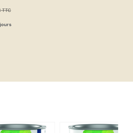
€ TTC
 jours