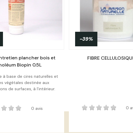
-39%
entretien plancher bois et
FIBRE CELLULOSIQUE
inoléum Biopin 0.5L
de à base de cires naturelles et
les végétales destinée aux
Acheter
Acheter
tions de surfaces, à l’intérieur.
0 a
0 avis