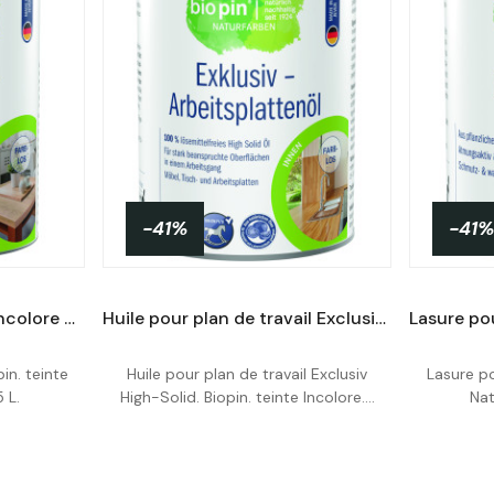
-41%
-41%
Lasure pour meubles – Incolore – 2,5 L
Huile pour plan de travail Exclusiv High-Solid – Incolore – 0,25 L
in. teinte
Huile pour plan de travail Exclusiv
Lasure po
Acheter
 L.
High-Solid. Biopin. teinte Incolore....
Nat