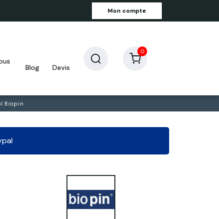
Mon compte
0
blog
devis
ol Biopin
ypal