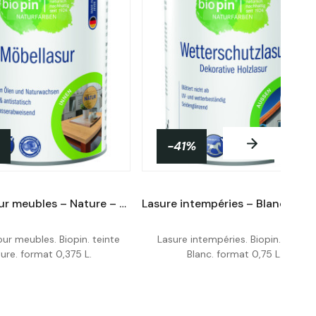
-41%
NEUF
Lasure pour meubles – Nature – 0,375 L
ur meubles. Biopin. teinte
Lasure intempéries. Biopin. teinte
Acheter
Acheter
ure. format 0,375 L.
Blanc. format 0,75 L.