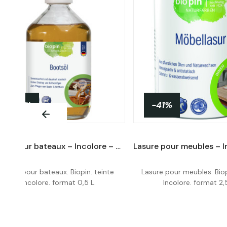
-41%
-41%
Huile pour bateaux – Incolore – 0,5 L
Huile pour bateaux. Biopin. teinte
Lasure pour meubles. Biop
Acheter
Acheter
Incolore. format 0,5 L.
Incolore. format 2,5