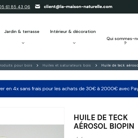
05 61 85 43 06
jardin & terrasse
intérieur & décoration
qui sommes-nous
?
roduits pour bois
Huiles et saturateurs bois
Huile de teck aéros
er en 4x sans frais pour les achats de 30€ à 2000€ avec Pa
HUILE DE TECK
AÉROSOL BIOPIN