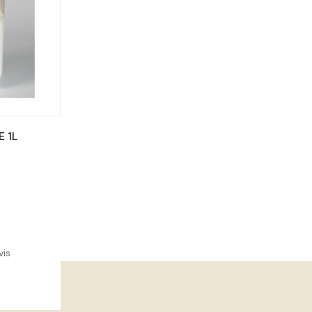
 1L
vis