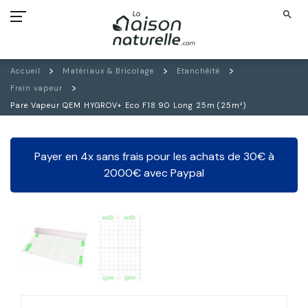
search
Accueil
Matériaux & Bricolage
Etanchéité
Frein vapeur
Pare Vapeur QEM HYGROV+ Eco F18 90 Long 25m (25m²)
Payer en 4x sans frais pour les achats de 30€ à
2000€ avec Paypal