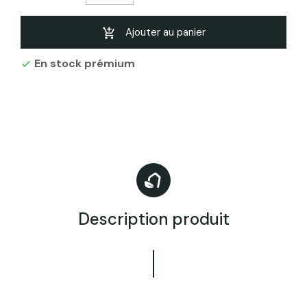
Pack Frein vapeur QEM VAP HYGROV + et
rouleau adhésif
Ajouter au panier
En stock prémium
Frein vapeur Ecran frein vapeur intissé

HYGROV RED + F18 pour isolation intérieur
mur , plafonds, sous toiture (25m²)
Pare Vapeur QEM HYGROV+ Eco F18 90
Long 75m (75m²)
Description produit