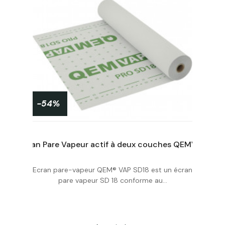
-54%
Ecran Pare Vapeur actif à deux couches QEMVAP PRO SD18 Long 50m (75m²) CE
-
Ecran pare-vapeur QEM® VAP SD18 est un écran
Acheter
pare vapeur SD 18 conforme au...