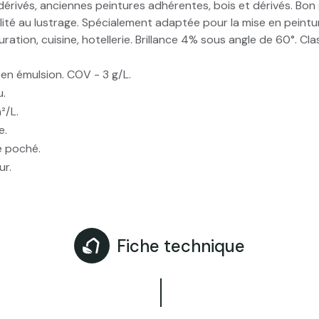
dérivés, anciennes peintures adhérentes, bois et dérivés. Bon
bilité au lustrage. Spécialement adaptée pour la mise en peintu
ration, cuisine, hotellerie. Brillance 4% sous angle de 60°. Cl
 en émulsion. COV - 3 g/L.
u.
²/L.
e.
é poché.
ur.
Fiche technique