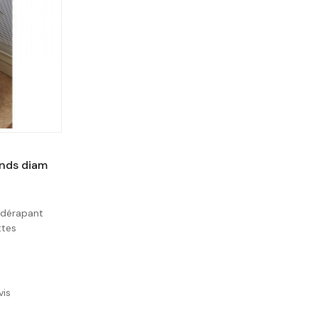
onds diam
idérapant
ttes
vis