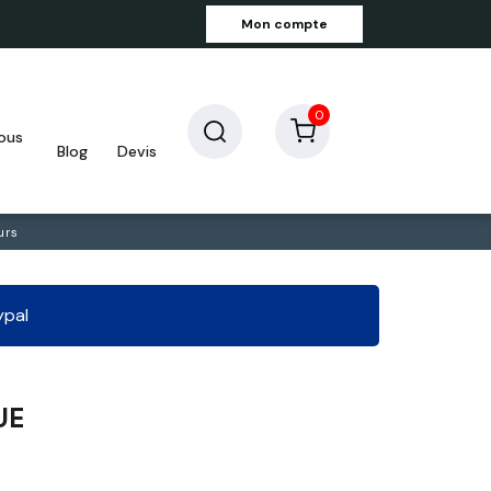
Mon compte
0
blog
devis
urs
ypal
UE