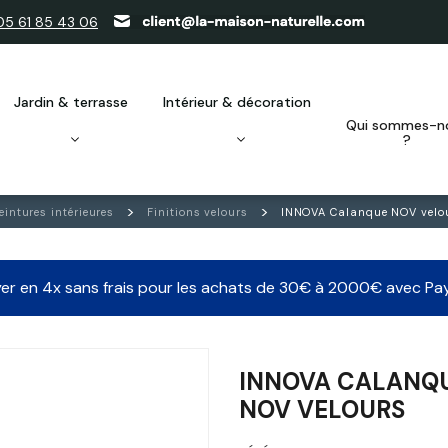
05 61 85 43 06
jardin & terrasse
intérieur & décoration
qui sommes-nous
?
eintures intérieures
Finitions velours
INNOVA Calanque NOV velo
er en 4x sans frais pour les achats de 30€ à 2000€ avec Pa
INNOVA CALANQ
NOV VELOURS