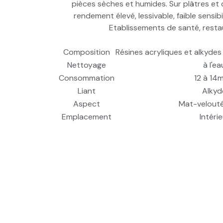
pièces sèches et humides. Sur plâtres et 
rendement élevé, lessivable, faible sensi
Etablissements de santé, restau
Composition
Résines acryliques et alkydes
Nettoyage
à l'ea
Consommation
12 à 14m
Liant
Alkyd
Aspect
Mat-velout
Emplacement
Intérie