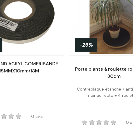
-26%
AND ACRYL COMPRIBANDE
Porte plante à roulette r
15MMX10mm/18M
30cm
Plus de
Contreplaqué étanche + ant
détails
Acheter
noir au recto + 4 roule
0 avis
0 a