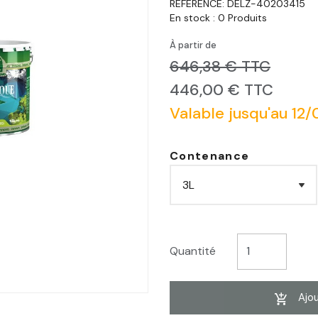
RÉFÉRENCE:
DELZ-40203415
En stock :
0 Produits
À partir de
646,38 € TTC
446,00 € TTC
Valable jusqu'au 12
Contenance
Quantité
Ajou