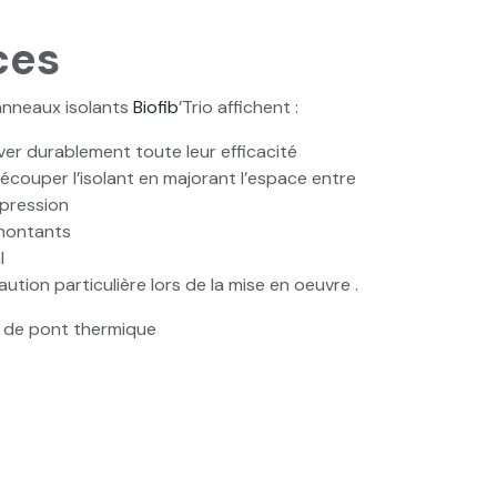
ces
panneaux isolants
Biofib
’Trio affichent :
er durablement toute leur efficacité
couper l’isolant en majorant l’espace entre
mpression
 montants
l
tion particulière lors de la mise en oeuvre .
as de pont thermique