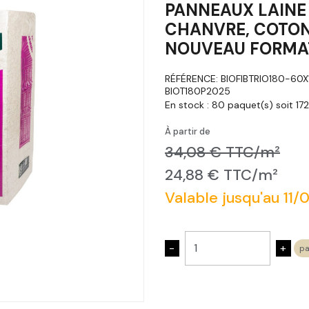
PANNEAUX LAINE
CHANVRE, COTON
NOUVEAU FORMA
RÉFÉRENCE:
BIOFIBTRIO180-60X
BIOT180P2025
En stock :
80 paquet(s) soit 17
À partir de
34,08 € TTC/m²
24,88 € TTC/m²
Valable jusqu'au 11
-
+
pa