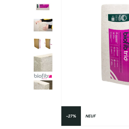
-27%
NEUF