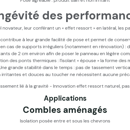
Pose agréable : produit sain et non irritant
ngévité des performan
novateur, leur conférant un « effet ressort » en latéral, les 
contribue à leur grande facilité de pose et permet de conserv
n cas de supports irréguliers (notamment en rénovation) : dé
ants de 2 cm environ afin de poser le panneau en légère co
tion des ponts thermiques : l’isolant « épouse » la forme des
Une grande stabilité dans le temps : pas de tassement vertica
on irritantes et douces au toucher ne nécessitent aucune précau
assement lié à la gravité - Innovation effet ressort naturel, p
Applications
Combles aménagés
Isolation posée entre et sous les chevrons