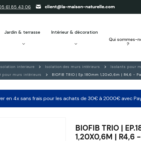
05 61 85 43 06
jardin & terrasse
intérieur & décoration
qui sommes-nous
?
Isolation interieure
Isolation des murs intérieurs
Isolants pour m
O pour murs intérieurs
BIOFIB TRIO | Ep.180mm 1,20x0,6m | R4,6 - P
er en 4x sans frais pour les achats de 30€ à 2000€ avec Pa
BIOFIB TRIO | EP
1,20X0,6M | R4,6 -