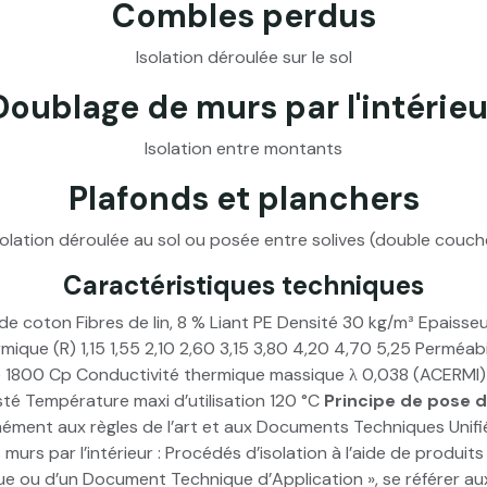
Combles perdus
Isolation déroulée sur le sol
Doublage de murs par l'intérieu
Isolation entre montants
Plafonds et planchers
solation déroulée au sol ou posée entre solives (double couch
Caractéristiques techniques
 de coton Fibres de lin, 8 % Liant PE Densité 30 kg/m³ Epa
 (R) 1,15 1,55 2,10 2,60 3,15 3,80 4,20 4,70 5,25 Perméabili
 1800 Cp Conductivité thermique massique λ 0,038 (ACERMI) Co
sté Température maxi d’utilisation 120 °C
Principe de pose d
ormément aux règles de l’art et aux Documents Techniques Unif
urs par l’intérieur : Procédés d’isolation à l’aide de produi
ique ou d’un Document Technique d’Application », se référer a