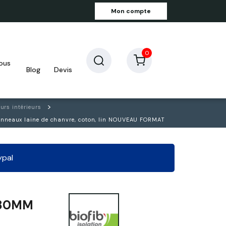
Mon compte
0
blog
devis
urs intérieurs
anneaux laine de chanvre, coton, lin NOUVEAU FORMAT
ypal
.180MM