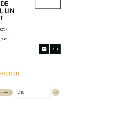
 DE
, LIN
T
120-
2,8 m²
/08/2026
quet(s)
m²