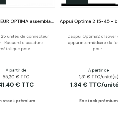
CONNECTEUR OPTIMA assemblage par clipsage de fourrures Lot de 25
 25 unités de connecteur
L'appui Optima2 d'Isover est un
Acheter
Acheter
r : Raccord d’ossature
appui intermédiaire de fourrure
métallique pour...
pour...
A partir de
A partir de
55,20 € TTC
1,81 € TTC/unité(s)
41,40 € TTC
1,34 € TTC/unité(s)
n stock prémium
En stock prémium