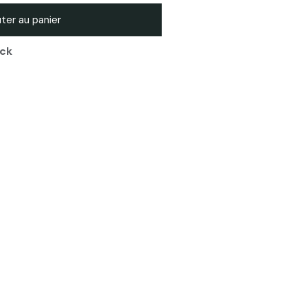
 PL 35 - boite de 50 Pcs
ter au panier
ock
 PL 45 - boite de 50 Pcs