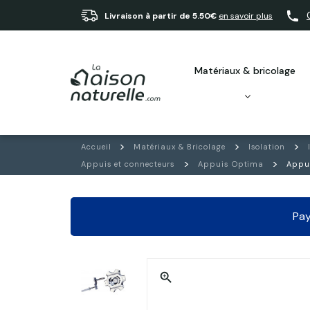
Livraison à partir de 5.50€
en savoir plus
matériaux & bricolage
Accueil
Matériaux & Bricolage
Isolation
Appuis et connecteurs
Appuis Optima
Appui
Pay
zoom_in