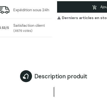
Appui Optima Sonic
Ajou
Expédition sous 24h
Derniers articles en st

Appui Optima Sonic
Satisfaction client
4.53/5
(4676 votes)
Description produit