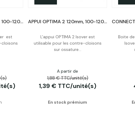
APPUI OPTIMA 2 120mm, 100-120mm Lot de 50 Unités
APPUI OPTIMA 2 120mm, 100-120mm
er est
L'appui OPTIMA 2 Isover est
Boite de
Acheter
e-cloisons
utilisable pour les contre-cloisons
Isove
sur ossature...
A partir de
(s)
1,88 € TTC/unité(s)
té(s)
1,39 € TTC/unité(s)
m
En stock prémium
E