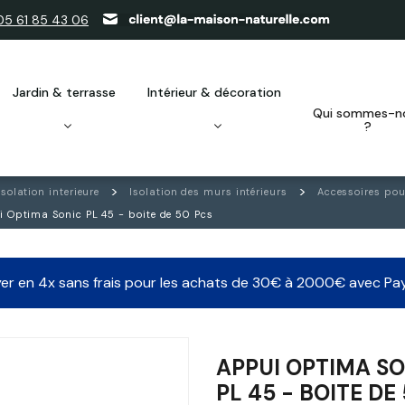
05 61 85 43 06
jardin & terrasse
intérieur & décoration
qui sommes-nous
?
Isolation interieure
Isolation des murs intérieurs
Accessoires pou
 Optima Sonic PL 45 - boite de 50 Pcs
er en 4x sans frais pour les achats de 30€ à 2000€ avec Pa
APPUI OPTIMA S
PL 45 - BOITE DE