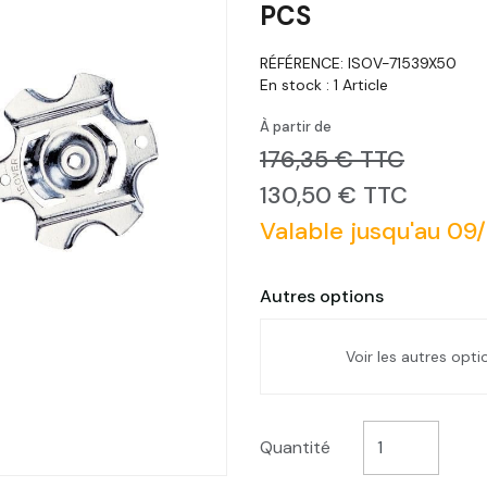
PCS
RÉFÉRENCE:
ISOV-71539X50
En stock :
1 Article
À partir de
176,35 € TTC
130,50 € TTC
Valable jusqu'au 09
Autres options
Voir les autres opt
Appui Optima Sonic
Quantité