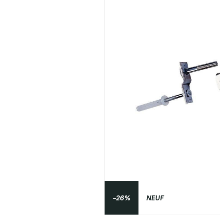
-26%
NEUF