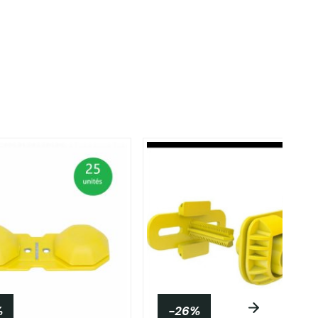
%
-26%
NEUF