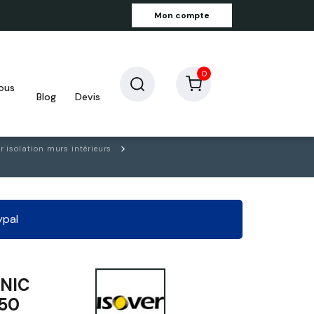
Mon compte
0
blog
devis
r isolation murs intérieurs
ypal
ONIC
 50