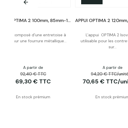
APPUI OPTIMA 2 100mm, 85mm-100mm Lot de 50 Unités
Appui composé d’une entretoise à
L'appui OPTIMA 2 Isov
Acheter
Acheter
clipser sur une fourrure métallique...
utilisable pour les contr
sur...
A partir de
A partir de
92,40 € TTC
94,20 € TTC/unité
69,30 € TTC
70,65 € TTC/uni
En stock prémium
En stock prémiu