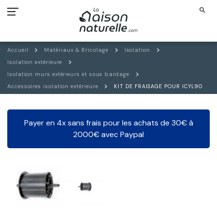
search
Accueil
Matériaux & Bricolage
Isolation
Isolation extérieure
Isolation murs extérieurs et sous bardage
Accessoires isolation extérieure
KIT DE FRAISAGE POUR ICYL90
Payer en 4x sans frais pour les achats de 30€ à
2000€ avec Paypal