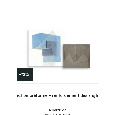
-13%
Outil de fraisage pour cylindre de montage diam 70 ICYLO70
Mouchoir préformé – renforcement des angles X25
A partir de
Acheter