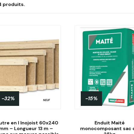
54 produits.
-32%
-15%
NEUF
utre en I Inojoist 60x240
Enduit Maité
mm – Longueur 13 m –
monocomposant sac 