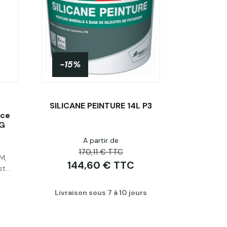
-15%
SILICANE PEINTURE 14L P3
nce
KG
A partir de
Acheter
170,11 € TTC
M,
144,60 € TTC
t...
Livraison sous 7 à 10 jours