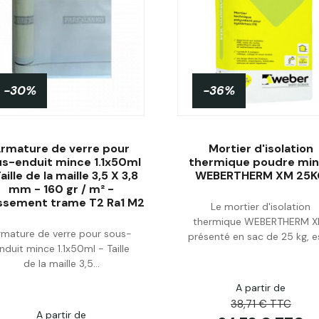
-30%
-36%
rmature de verre pour
Mortier d'isolation
us-enduit mince 1.1x50ml
thermique poudre mi
aille de la maille 3,5 X 3,8
WEBERTHERM XM 25
mm - 160 gr / m² -
Acheter
Acheter
ssement trame T2 Ra1 M2
Le mortier d'isolation
thermique WEBERTHERM X
rmature de verre pour sous-
présenté en sac de 25 kg, es
nduit mince 1.1x50ml - Taille
de la maille 3,5...
A partir de
38,71 € TTC
A partir de