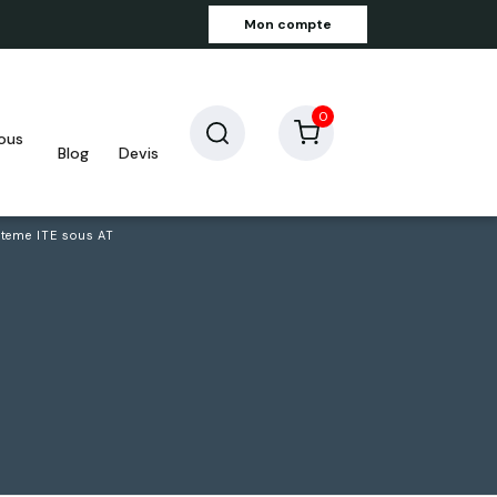
Mon compte
0
blog
devis
teme ITE sous AT