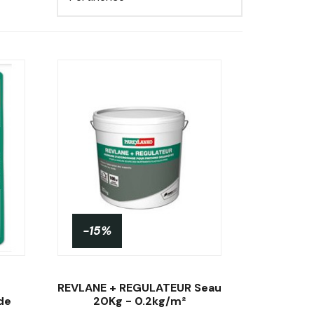
-15%
REVLANE + REGULATEUR Seau
de
20Kg - 0.2kg/m²