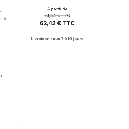
A partir de
Acheter
E
73,44 € TTC
e, à
62,42 € TTC
Livraison sous 7 à 10 jours
rs