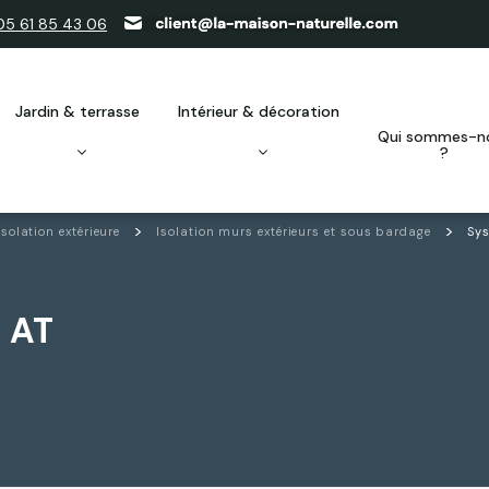
05 61 85 43 06
jardin & terrasse
intérieur & décoration
qui sommes-nous
?
Isolation extérieure
Isolation murs extérieurs et sous bardage
Sys
 AT