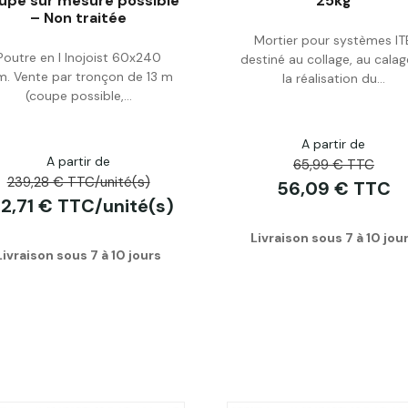
upe sur mesure possible
25kg
– Non traitée
Acheter
Acheter
Mortier pour systèmes IT
Poutre en I Inojoist 60x240
destiné au collage, au calag
. Vente par tronçon de 13 m
la réalisation du...
(coupe possible,...
A partir de
A partir de
65,99 € TTC
239,28 € TTC/unité(s)
56,09 € TTC
62,71 € TTC/unité(s)
Livraison sous 7 à 10 jou
Livraison sous 7 à 10 jours