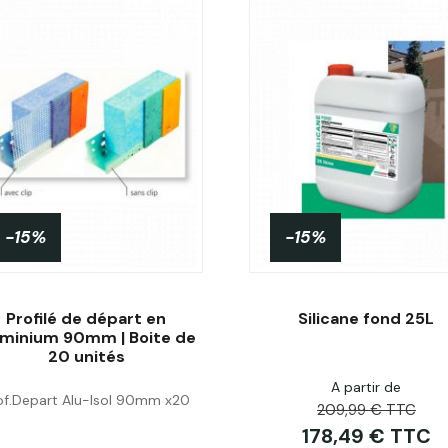
-15%
-15%
Profilé de départ en
Silicane fond 25L
uminium 90mm | Boite de
20 unités
Acheter
A partir de
Acheter
of.Depart Alu-Isol 90mm x20
209,99 € TTC
178,49 € TTC