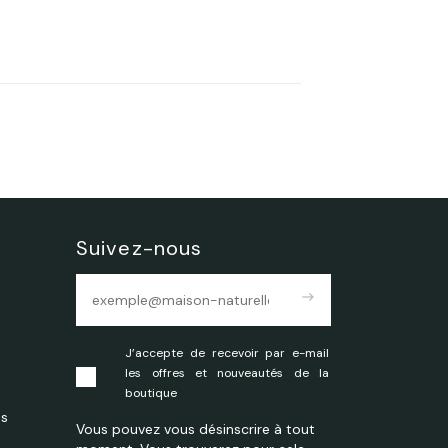
Suivez-nous
east
J’accepte de recevoir par e-mail
les offres et nouveautés de la
boutique
es
Vous pouvez vous désinscrire à tout