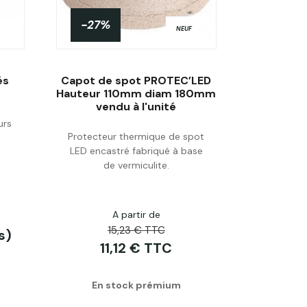
-27%
NEUF
és
Capot de spot PROTEC’LED
Hauteur 110mm diam 180mm
vendu à l'unité
urs
Acheter
Protecteur thermique de spot
LED encastré fabriqué à base
de vermiculite.
A partir de
15,23 € TTC
s)
11,12 € TTC
En stock prémium