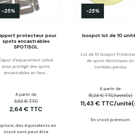
-25%
-25%
upport protecteur pour
Isospot lot de 10 unit
spots encastrables
SPOTISOL
Lot de 10 Isospot Protecte
Personnaliser
Acheter
Capot d'espacement utilisé
de spots électriques en
pour protégé des spots
combles perdus
encastrables en faux...
A partir de
A partir de
15,24 € TTC/unité(s)
3,52 € TTC
11,43 € TTC/unité(
2,64 € TTC
En stock prémium
upture, des équivalents en
stock sont peut être