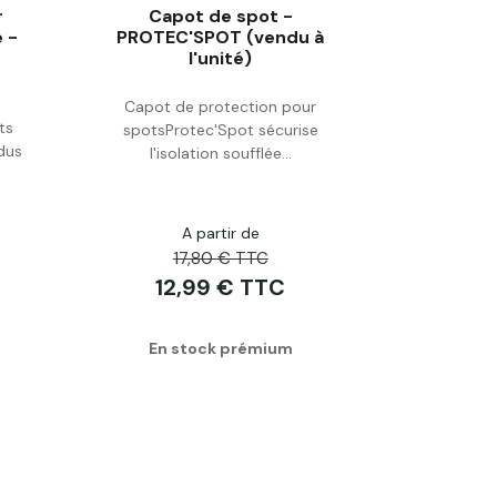
r
Capot de spot -
é -
PROTEC'SPOT (vendu à
s
l'unité)
Acheter
Capot de protection pour
ts
spotsProtec'Spot sécurise
dus
l'isolation soufflée...
A partir de
17,80 € TTC
12,99 € TTC
En stock prémium