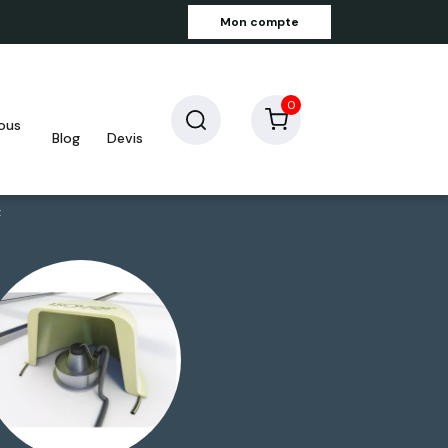
Mon compte
0
blog
devis
t