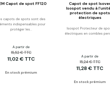
EM Capot de spot FF120
Capot de spot Isove
Isospot vendu à l'unit
protection de spot
électriques
es capots de spots sont des
Acheter
Acheter
léments indispensables pour
Isospot Protecteur de spo
protéger les...
électriques en combles per
A partir de
15,52 € TTC
A partir de
11,02 € TTC
15,24 € TTC
11,28 € TTC
En stock prémium
En stock prémium