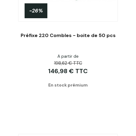
-26%
Préfixe 220 Combles - boite de 50 pcs
A partir de
Acheter
198,62 € TTC
146,98 € TTC
En stock prémium