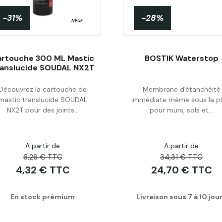
-31%
-28%
NEUF
artouche 300 ML Mastic
BOSTIK Waterstop
anslucide SOUDAL NX2T
Découvrez la cartouche de
Membrane d'étanchéité
Acheter
Personnaliser
mastic translucide SOUDAL
immédiate même sous la pl
NX2T pour des joints...
pour murs, sols et...
A partir de
A partir de
6,26 € TTC
34,31 € TTC
4,32 € TTC
24,70 € TTC
En stock prémium
Livraison sous 7 à 10 jou