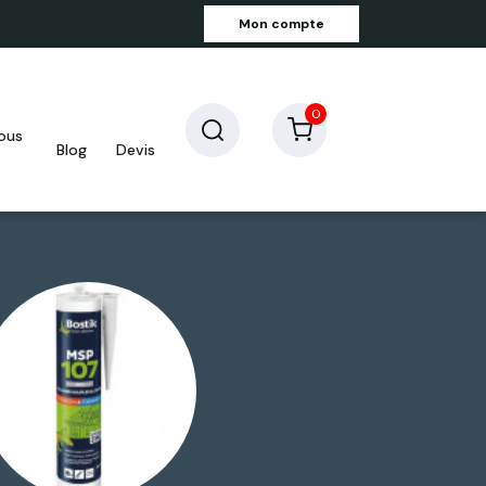
Mon compte
0
blog
devis