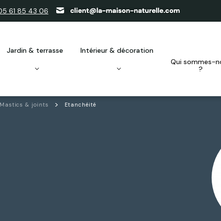
05 61 85 43 06
jardin & terrasse
intérieur & décoration
qui sommes-nous
?
Mastics & joints
Etanchéité