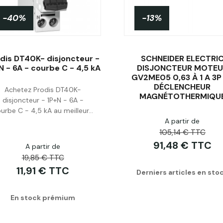
-40%
-13%
dis DT40K- disjoncteur -
SCHNEIDER ELECTRI
N - 6A - courbe C - 4,5 kA
DISJONCTEUR MOTEU
GV2ME05 0,63 À 1 A 3P
DÉCLENCHEUR
Achetez Prodis DT40K-
Acheter
Acheter
MAGNÉTOTHERMIQU
disjoncteur - 1P+N - 6A -
urbe C - 4,5 kA au meilleur...
A partir de
105,14 € TTC
91,48 € TTC
A partir de
19,85 € TTC
11,91 € TTC
Derniers articles en sto
En stock prémium