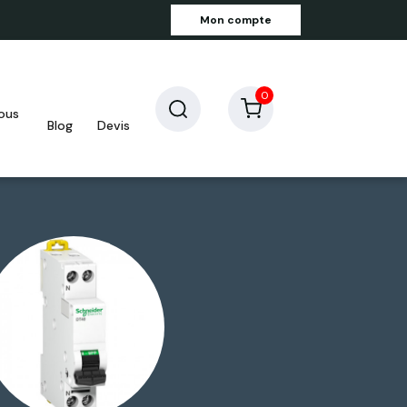
Mon compte
0
blog
devis