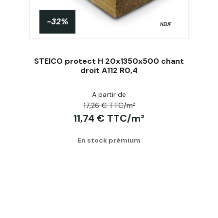
-32%
NEUF
STEICO protect H 20x1350x500 chant
droit A112 R0,4
A partir de
Acheter
17,26 € TTC/m²
11,74 € TTC/m²
En stock prémium