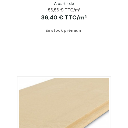
A partir de
Acheter
53,53 € TTC/m²
36,40 € TTC/m²
En stock prémium