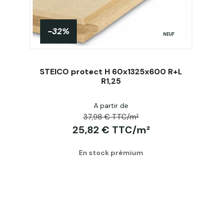
-32%
NEUF
STEICO protect H 60x1325x600 R+L
R1,25
A partir de
Acheter
37,98 € TTC/m²
25,82 € TTC/m²
En stock prémium