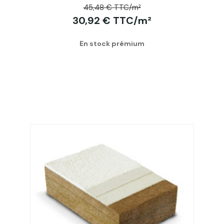
45,48 € TTC/m²
Protect L avec chants droitsle rendent parfait pour une
30,92 € TTC/m²
installation sur un support continucomme un mur
maçonné.Le Steico Protect M possède une densité de
230 kg/m³ et un lambda de 0,046 kg/m³.
En stock prémium
Lorsque le panneau est utilisé pour isolerun mur ou une
façade, veiller à renforcer l'isolation sous-toiture via des
membranes d'étanchéité à l'air, des membranes pare-
pluie ou éventuellement de frein-vapeur et de pare-
vapeur. Ce dernierpermet delimiter la migration de la
vapeurd'eau. Toujours dans le cadre d'une isolation
extérieure, l'installation d'écran de sous toiture dans le
cas d'un toit en pente est aussi recommandée.