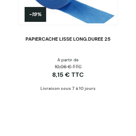
-19%
PAPIERCACHE LISSE LONG.DUREE 25
A partir de
Acheter
10,06 € TTC
8,15 € TTC
Livraison sous 7 à 10 jours