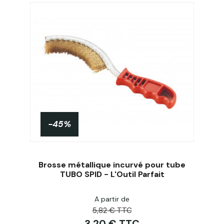
-45%
Brosse métallique incurvé pour tube
TUBO SPID - L'Outil Parfait
Personnaliser
A partir de
5,82 € TTC
3,20 € TTC