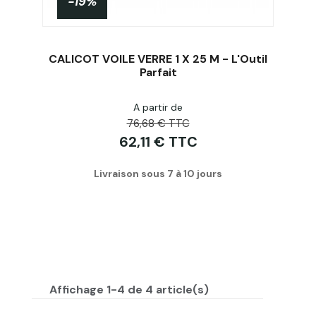
-19%
CALICOT VOILE VERRE 1 X 25 M - L'Outil
Parfait
A partir de
Acheter
76,68 € TTC
62,11 € TTC
Livraison sous 7 à 10 jours
Affichage 1-4 de 4 article(s)