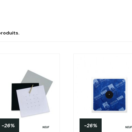
 produits.
-26%
-26%
NEUF
NEUF