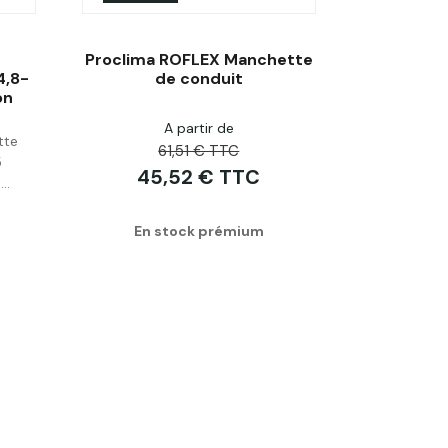
Proclima ROFLEX Manchette
4,8-
de conduit
on
Personnaliser
A partir de
tte
61,51 € TTC
5
45,52 € TTC
..
En stock prémium