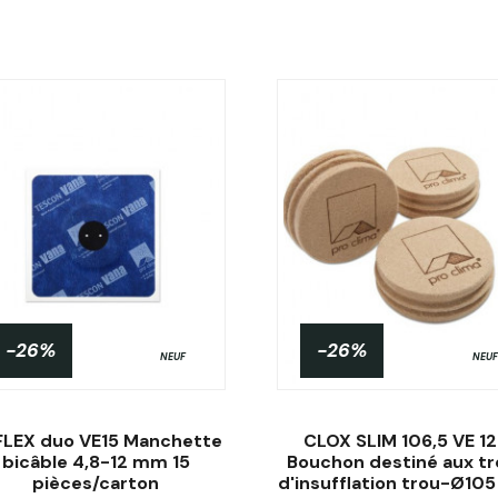
-26%
-26%
NEUF
NEUF
LEX duo VE15 Manchette
CLOX SLIM 106,5 VE 1
bicâble 4,8-12 mm 15
Bouchon destiné aux t
pièces/carton
d'insufflation trou-Ø1