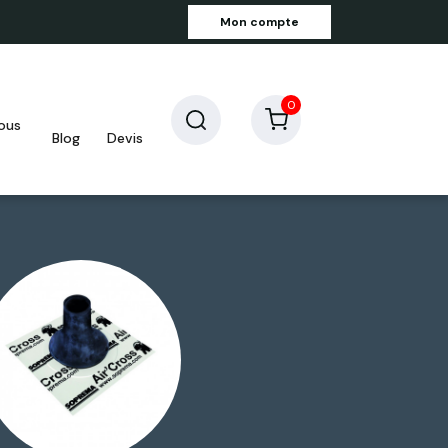
Mon compte
0
blog
devis