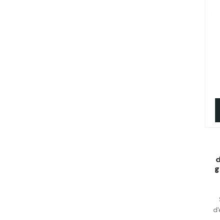
d
g
d'