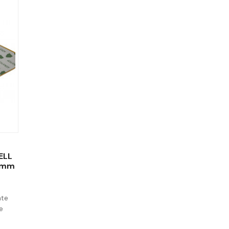
ELL
5 mm
nte
e