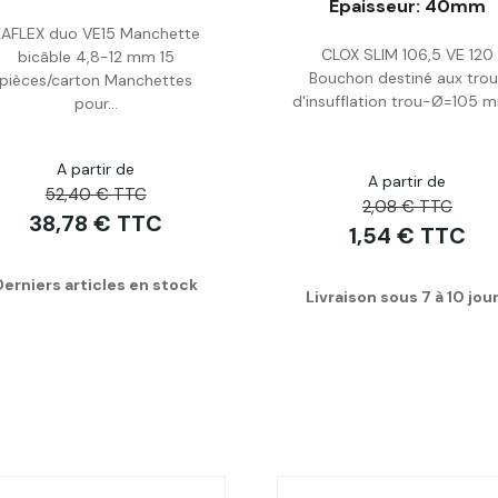
Epaisseur: 40mm
Acheter
Acheter
KAFLEX duo VE15 Manchette
CLOX SLIM 106,5 VE 120
bicâble 4,8-12 mm 15
Bouchon destiné aux trou
pièces/carton Manchettes
d'insufflation trou-Ø=105 m
pour...
A partir de
A partir de
52,40 € TTC
2,08 € TTC
38,78 € TTC
1,54 € TTC
Derniers articles en stock
Livraison sous 7 à 10 jou