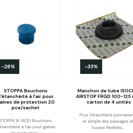
-26%
-33%
STOPPA Bouchons
Manchon de tube ISOC
'étanchéité à l'air pour
AIRSTOP FRGD 100-12
aines de protection 20
carton de 4 unités
pce/sachet
Personnaliser
Acheter
Pour l´étanchéité permane
STOPPA 16 VE20 Bouchons
et simple des passages d
étanchéité à l'air pour gaines
tuyaux flexibles,...
de protection...