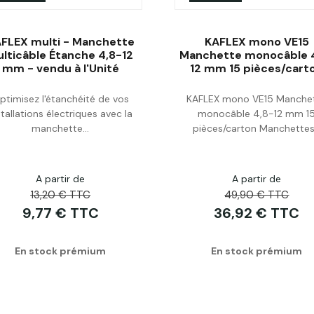
FLEX multi - Manchette
KAFLEX mono VE15
lticâble Étanche 4,8-12
Manchette monocâble 
mm - vendu à l'Unité
12 mm 15 pièces/cart
Acheter
Acheter
ptimisez l'étanchéité de vos
KAFLEX mono VE15 Manche
stallations électriques avec la
monocâble 4,8-12 mm 1
manchette...
pièces/carton Manchettes.
A partir de
A partir de
13,20 € TTC
49,90 € TTC
9,77 € TTC
36,92 € TTC
En stock prémium
En stock prémium