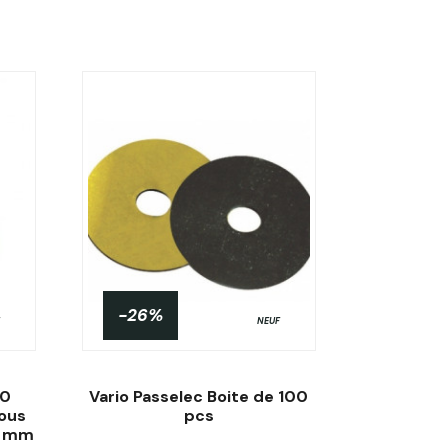
-26%
NEUF
20
Vario Passelec Boite de 100
rous
pcs
05 mm