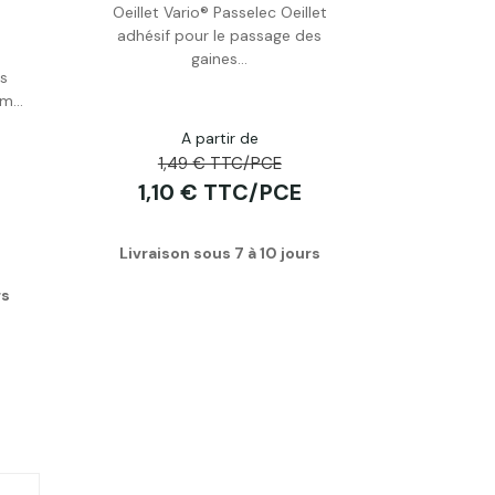
Oeillet Vario® Passelec Oeillet
Acheter
adhésif pour le passage des
gaines...
s
m...
A partir de
1,49 € TTC/PCE
1,10 € TTC/PCE
Livraison sous 7 à 10 jours
rs