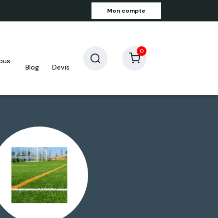
Mon compte
0
blog
devis