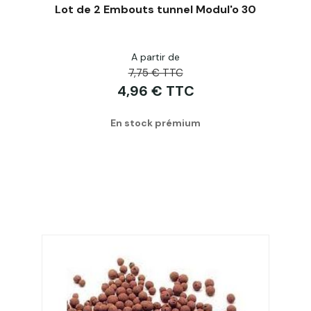
Lot de 2 Embouts tunnel Modul'o 30
A partir de
Acheter
7,75 € TTC
4,96 € TTC
En stock prémium