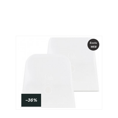
Exclu
WEB
-36%