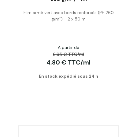
Film armé vert avec bords renforcés (PE 260
Acheter
g/m²) - 2 x 50 m
A partir de
6,95 € TTC/ml
4,80 € TTC/ml
En stock expédié sous 24 h