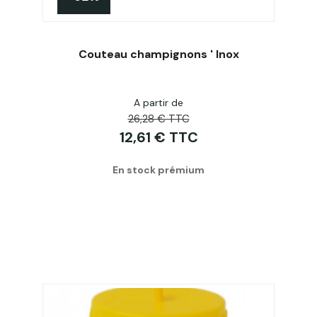
Couteau champignons ' Inox
A partir de
Acheter
26,28 € TTC
12,61 € TTC
En stock prémium