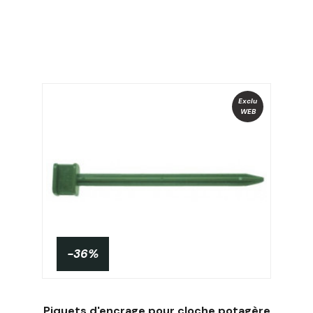
Exclu
WEB
-36%
Piquets d'encrage pour cloche potagère