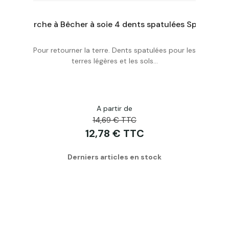
Manche de hachette ovale 0,40 m Spear And Jackson
Fourche à Bêcher à soie 4 dents spatulées Spear And Jackson
Pour retourner la terre. Dents spatulées pour les
Acheter
terres légères et les sols...
A partir de
14,69 € TTC
12,78 € TTC
Derniers articles en stock