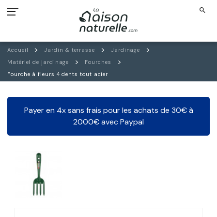
search
Accueil
Jardin & terrasse
Jardinage
Matériel de jardinage
Fourches
Fourche à fleurs 4 dents tout acier
Payer en 4x sans frais pour les achats de 30€ à
2000€ avec Paypal