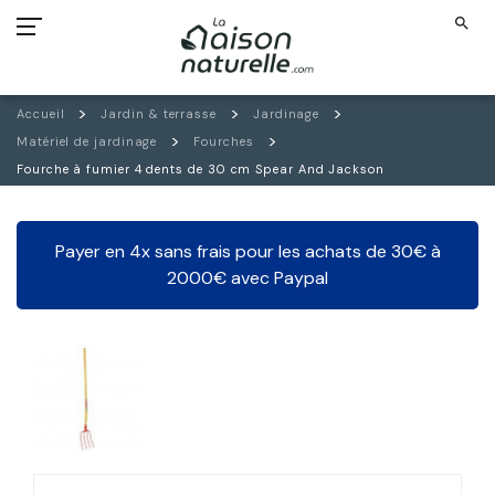
search
Accueil
Jardin & terrasse
Jardinage
Matériel de jardinage
Fourches
Fourche à fumier 4 dents de 30 cm Spear And Jackson
Payer en 4x sans frais pour les achats de 30€ à
2000€ avec Paypal