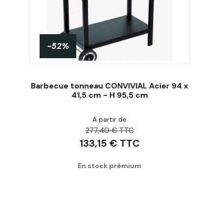
-52%
Barbecue tonneau CONVIVIAL Acier 94 x
41,5 cm - H 95,5 cm
A partir de
Acheter
277,40 € TTC
133,15 € TTC
En stock prémium