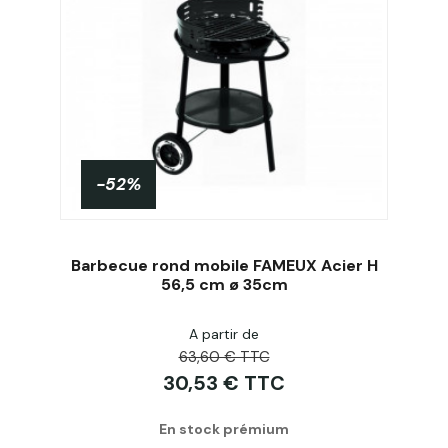
-52%
Barbecue rond mobile FAMEUX Acier H
56,5 cm ø 35cm
A partir de
Acheter
63,60 € TTC
30,53 € TTC
En stock prémium