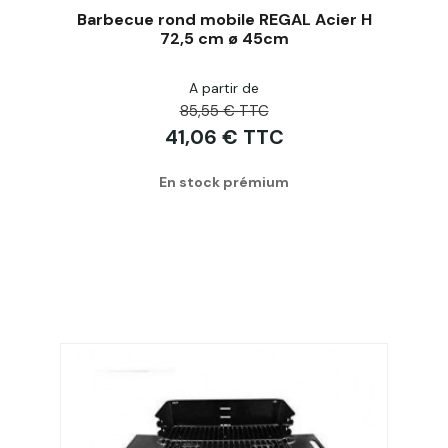
Barbecue rond mobile REGAL Acier H
72,5 cm ø 45cm
A partir de
Acheter
85,55 € TTC
41,06 € TTC
En stock prémium