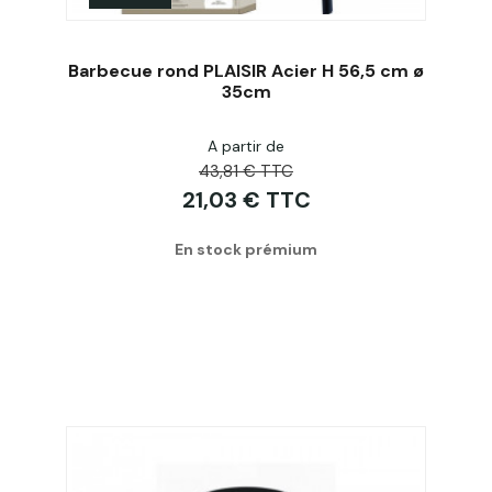
Barbecue rond PLAISIR Acier H 56,5 cm ø
35cm
A partir de
Acheter
43,81 € TTC
21,03 € TTC
En stock prémium