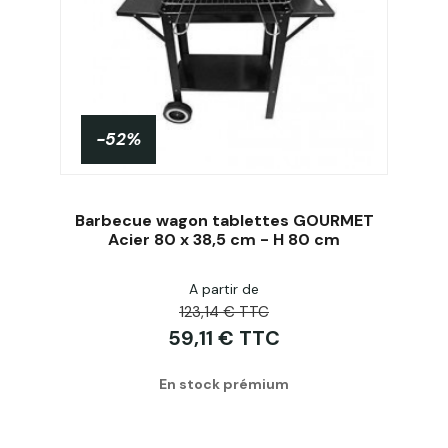
-52%
Barbecue wagon tablettes GOURMET
Acier 80 x 38,5 cm - H 80 cm
A partir de
Acheter
123,14 € TTC
59,11 € TTC
En stock prémium