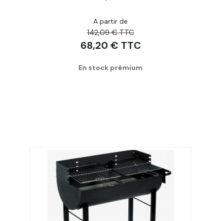
A partir de
Acheter
142,09 € TTC
68,20 € TTC
En stock prémium