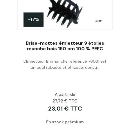
-17%
NEUF
Brise-mottes émietteur 9 étoiles
manche bois 150 cm 100 % PEFC
L'Emietteur Emmanché référence 76031 est
Acheter
un outil robuste et efficace, conçu...
A partir de
27,72 € TTC
23,01 € TTC
En stock prémium