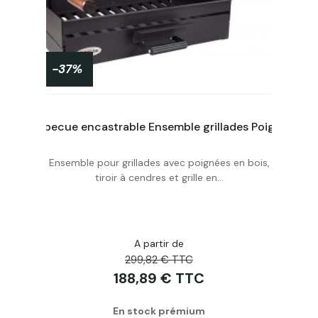
-37%
Grille double sur pieds - 40 x 30 x 14 cm - I LOVE BBQ
Barbecue encastrable Ensemble grillades Poignées en bois, tiroir à cendres, grille en acier 4 hauteurs réglables
Ensemble pour grillades avec poignées en bois,
Acheter
tiroir à cendres et grille en...
A partir de
299,82 € TTC
188,89 € TTC
En stock prémium