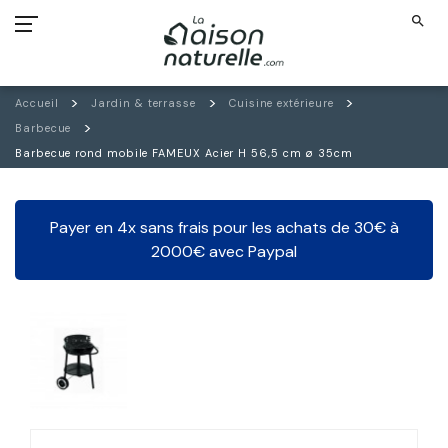
search
Accueil
Jardin & terrasse
Cuisine extérieure
Barbecue
Barbecue rond mobile FAMEUX Acier H 56,5 cm ø 35cm
Payer en 4x sans frais pour les achats de 30€ à
2000€ avec Paypal