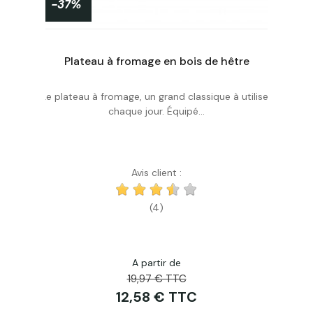
-37%
Garde manger légumier fruitier double étage Masy 240
Plateau à fromage en bois de hêtre
Le plateau à fromage, un grand classique à utiliser
Acheter
chaque jour. Équipé...
Avis client :
(4)
A partir de
19,97 € TTC
12,58 € TTC