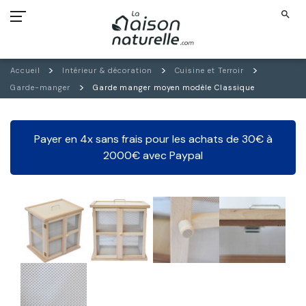
search
Accueil
Intérieur & décoration
Cuisine et Terroir
Garde-manger
Garde manger moyen modèle Classique
Payer en 4x sans frais pour les achats de 30€ à
2000€ avec Paypal