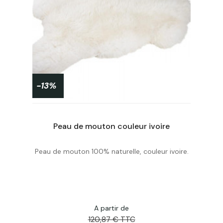
-13%
PROMO !
Peau de mouton couleur ivoire
Peau de mouton 100% naturelle, couleur ivoire.
Acheter
A partir de
120,87 € TTC