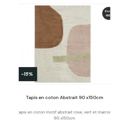
u
Exclu
WEB
-15%
PROMO !
Tapis en coton Abstrait 90 x150cm
,
Tapis en coton motif abstrait rose, vert et marron,
Acheter
90 x150cm