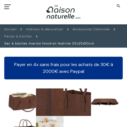
search
Accueil
Intérieur & décoration
Accessoires Cheminée
Panier à bûches
Sac à bûches marron foncé en feutrine 25x25x50cm
Payer en 4x sans frais pour les achats de 30€ à
2000€ avec Paypal