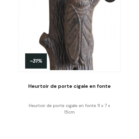
-31%
PROMO !
Heurtoir de porte cigale en fonte
Heurtoir de porte cigale en fonte 11 x 7 x
Acheter
15cm