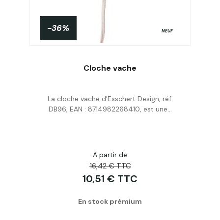
-36%
NEUF
Cloche vache
La cloche vache d'Esschert Design, réf.
Acheter
DB96, EAN : 8714982268410, est une...
A partir de
16,42 € TTC
10,51 € TTC
En stock prémium