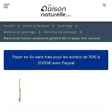
search
Accueil
Jardin & terrasse
Jardinage
Matériel de jardinage
Manches de rechange
Manche de hache canadienne galbé 0,90 m Spear And Jackson
Payer en 4x sans frais pour les achats de 30€ à
2000€ avec Paypal