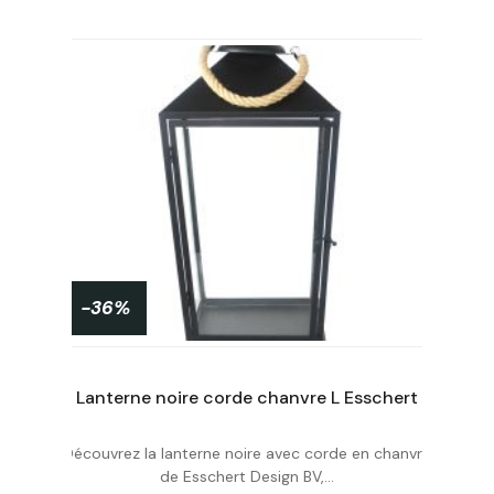
u
-36%
Lanterne noire corde chanvre L Esschert
Découvrez la lanterne noire avec corde en chanvre
Acheter
de Esschert Design BV,...