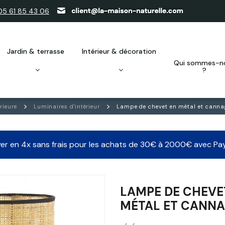
05 61 85 43 06
jardin & terrasse
intérieur & décoration
qui sommes-nous
?
rieure
Luminaires d'intérieur
Lampe de chevet en métal et canna
er en 4x sans frais pour les achats de 30€ à 2000€ avec Pa
LAMPE DE CHEVE
MÉTAL ET CANN