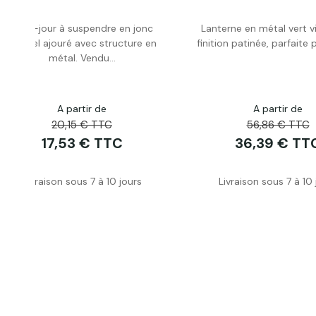
Abat-jour à suspendre en jonc
Lanterne en métal vert vie
Acheter
Acheter
naturel ajouré avec structure en
finition patinée, parfaite 
métal. Vendu...
A partir de
A partir de
20,15 € TTC
56,86 € TTC
17,53 € TTC
36,39 € TT
Livraison sous 7 à 10 jours
Livraison sous 7 à 10 