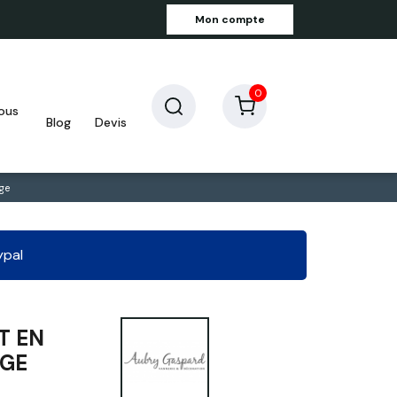
Mon compte
0
blog
devis
ge
ypal
T EN
AGE