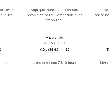
illi avec
Applique murale indus.en bois
Lampe e
Acheter
pour une...
recyclé et métal. Compatible avec
teinté n
ampoules...
A partir de
49,15 € TTC
C
42,76 € TTC
1
jours
Livraison sous 7 à 10 jours
Livra