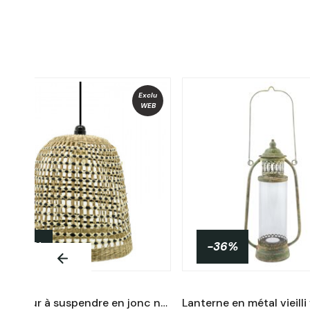
Exclu
WEB
-13%
-36%
PROMO !
Abat-jour à suspendre en jonc naturel ajouré