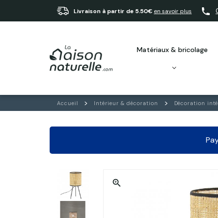
Livraison à partir de 5.50€
en savoir plus
matériaux & bricolage
Accueil
Intérieur & décoration
Décoration inté
Pay
zoom_in