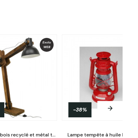
Exclu
WEB
-38%
NEUF
Lampe en bois recyclé et métal teinté Archi Hauteru 142cm
Lampe tempête à huile Rouge