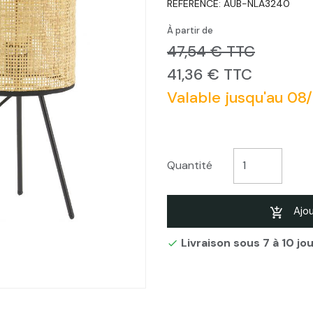
RÉFÉRENCE:
AUB-NLA3240
À partir de
47,54 € TTC
41,36 € TTC
Valable jusqu'au 08
Quantité
Ajou
Livraison sous 7 à 10 jo
