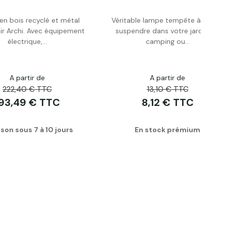
n bois recyclé et métal
Véritable lampe tempête à huile à
Acheter
Acheter
oir Archi. Avec équipement
suspendre dans votre jardin, au
électrique,...
camping ou...
A partir de
A partir de
222,40 € TTC
13,10 € TTC
93,49 € TTC
8,12 € TTC
ison sous 7 à 10 jours
En stock prémium