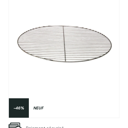
-46%
NEUF