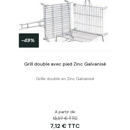
-49%
 cm
Grill double avec pied Zinc Galvanisé
Gr
n
Grille double en Zinc Galvanisé
Personnaliser
A partir de
13,97 € TTC
7,12 € TTC