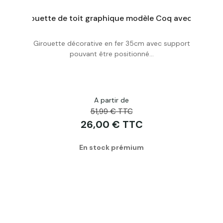
Girouette de toit style flèche modèle Avion avec support universel
Girouette de toit graphique modèle Coq avec support universel
Girouette décorative en fer 35cm avec support
Acheter
pouvant être positionné...
A partir de
51,99 € TTC
26,00 € TTC
En stock prémium