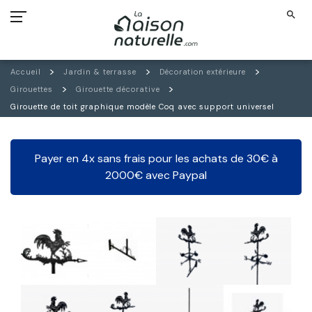
search
Accueil
Jardin & terrasse
Décoration extérieure
Girouettes
Girouette décorative
Girouette de toit graphique modèle Coq avec support universel
Payer en 4x sans frais pour les achats de 30€ à
2000€ avec Paypal