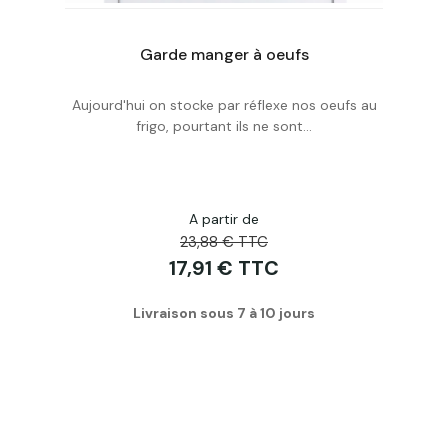
Armoire à oeufs en bois - Egg Cabinet boite à oeuf en bois jusqu'à 12 oeufs - Eviter le plastique et ranger vos oeufs dans cette
Garde manger à oeufs
Aujourd'hui on stocke par réflexe nos oeufs au
Acheter
frigo, pourtant ils ne sont...
A partir de
23,88 € TTC
17,91 € TTC
Livraison sous 7 à 10 jours