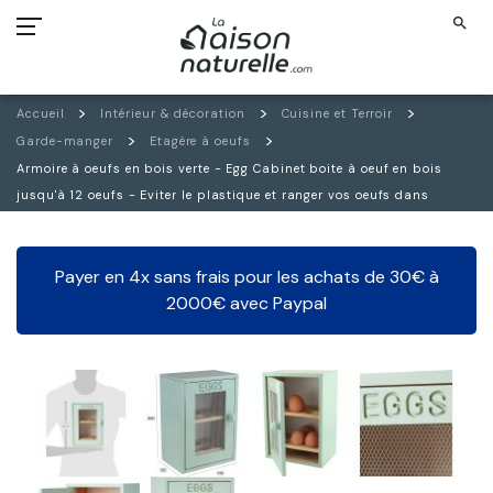
search
Accueil
Intérieur & décoration
Cuisine et Terroir
Garde-manger
Etagère à oeufs
Armoire à oeufs en bois verte - Egg Cabinet boite à oeuf en bois
jusqu'à 12 oeufs - Eviter le plastique et ranger vos oeufs dans
Payer en 4x sans frais pour les achats de 30€ à
2000€ avec Paypal