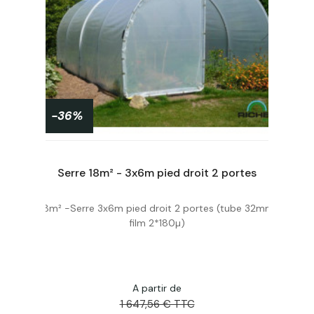
-36%
Film PE 200 microns laize 8m - rouleau 50 ml POLYANE 5TT
Serre 18m² - 3x6m pied droit 2 portes
18m² -Serre 3x6m pied droit 2 portes (tube 32mm
Acheter
film 2*180µ)
A partir de
1 647,56 € TTC