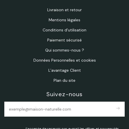
Livraison et retour
Mentions légales
Conditions d'utilisation
Paiement sécurisé
Qui sommes-nous ?
Données Personnelles et cookies
L’avantage Client
Plan du site
Suivez-nous
east
J’accepte de recevoir par e-mail les offres et nouveautés