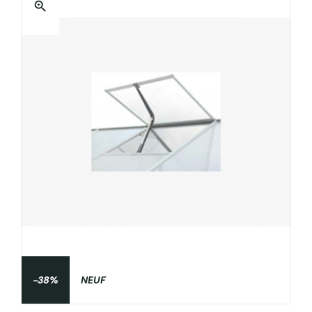
zoom_in
-38%
NEUF