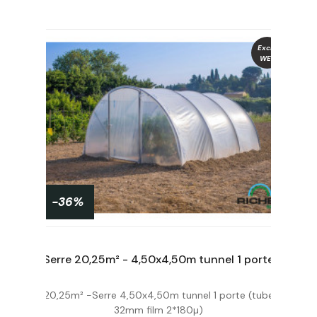
Exclu
WEB
-36%
Serre de jardin - tube & connecteur galva - H200 x 350 x 200 cm 7,0 m²
Serre 20,25m² - 4,50x4,50m tunnel 1 porte
20,25m² -Serre 4,50x4,50m tunnel 1 porte (tube
Acheter
32mm film 2*180µ)