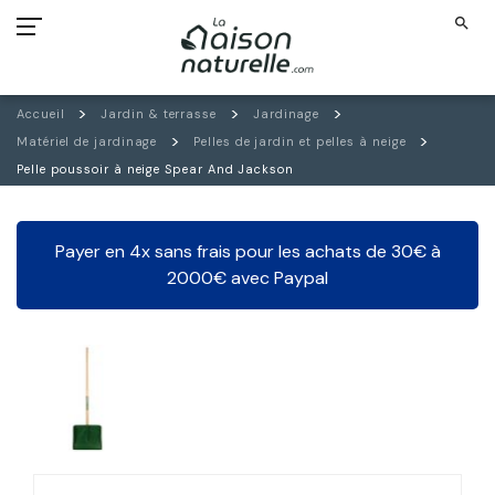
search
Accueil
Jardin & terrasse
Jardinage
Matériel de jardinage
Pelles de jardin et pelles à neige
Pelle poussoir à neige Spear And Jackson
Payer en 4x sans frais pour les achats de 30€ à
2000€ avec Paypal