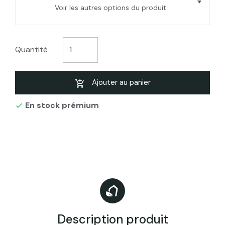
Voir les autres options du produit
Marmite ou chaudron en fonte
alimentaire de 6 litres
Quantité
Marmite ou chaudron en fonte
alimentaire de 8 litres
Ajouter au panier
En stock prémium

Marmite ou chaudron en fonte
alimentaire de 12 litres
Marmite ou chaudron en fonte
alimentaire de 14 litres
Marmite ou chaudron en fonte
alimentaire de 16 litres
Description produit