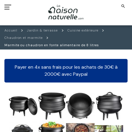
search
Accueil
Jardin & terrasse
Cuisine extérieure
Chaudron et marmite
Marmite ou chaudron en fonte alimentaire de 8 litres
Payer en 4x sans frais pour les achats de 30€ à
2000€ avec Paypal