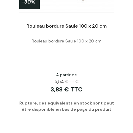
-30%
Bordure de jardin - PE recyclé épaisseur 3 mm gris - H15 cm x 10 m
Rouleau bordure Saule 100 x 20 cm
Rouleau bordure Saule 100 x 20 cm
Personnaliser
A partir de
5,54 € TTC
3,88 € TTC
Rupture, des équivalents en stock sont peut
être disponible en bas de page du produit