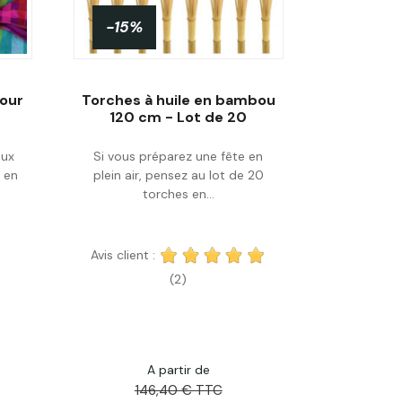
-15%
pour
Torches à huile en bambou
120 cm - Lot de 20
eux
Si vous préparez une fête en
Acheter
 en
plein air, pensez au lot de 20
torches en...
Avis client :
(2)
A partir de
146,40 € TTC