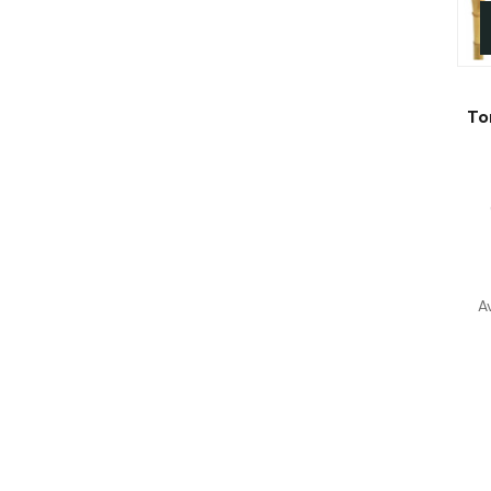
To
Av