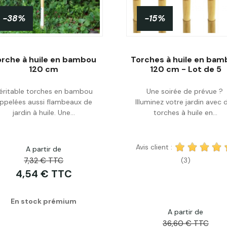
-38%
-15%
rche à huile en bambou
Torches à huile en ba
120 cm
120 cm - Lot de 5
éritable torches en bambou
Une soirée de prévue ?
Acheter
Acheter
ppelées aussi flambeaux de
Illuminez votre jardin avec 
jardin à huile. Une...
torches à huile en...
Avis client :
A partir de
7,32 € TTC
(3)
4,54 € TTC
En stock prémium
A partir de
36,60 € TTC