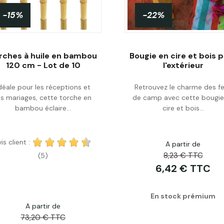
-15%
-22%
rches à huile en bambou
Bougie en cire et bois 
120 cm - Lot de 10
l'extérieur
déale pour les réceptions et
Retrouvez le charme des f
Acheter
Personnaliser
es mariages, cette torche en
de camp avec cette bougie
bambou éclaire...
cire et bois...
is client :
A partir de
8,23 € TTC
(5)
6,42 € TTC
En stock prémium
A partir de
73,20 € TTC