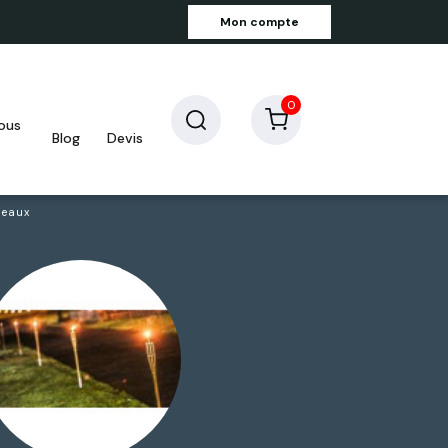
Mon compte
0
blog
devis
beaux