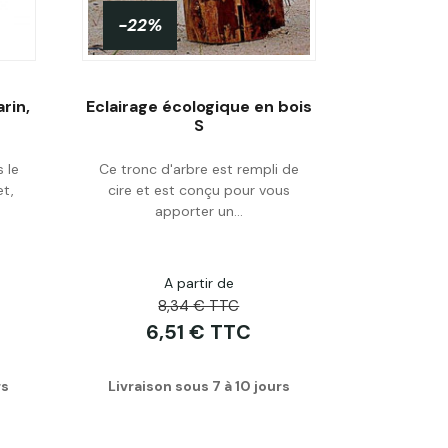
-22%
rin,
Eclairage écologique en bois
S
 le
Ce tronc d'arbre est rempli de
Acheter
et,
cire et est conçu pour vous
apporter un...
A partir de
8,34 € TTC
6,51 € TTC
rs
Livraison sous 7 à 10 jours