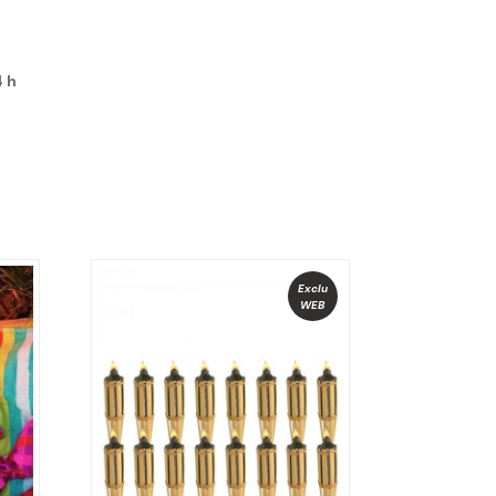
4 h
Exclu
WEB