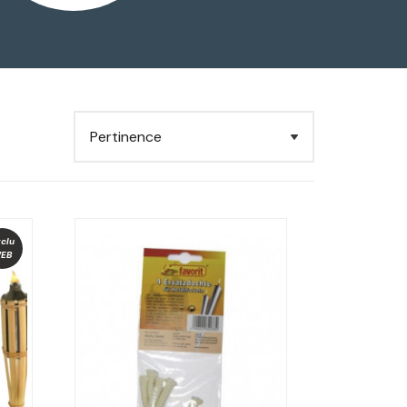
clu
EB