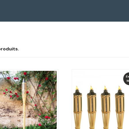
 produits.
Ex
W