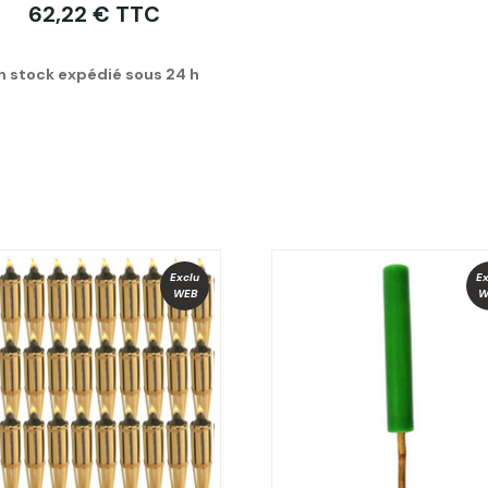
62,22 € TTC
n stock expédié sous 24 h
Exclu
Ex
WEB
W