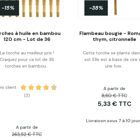
-15%
-38%
rches à huile en bambou
Flambeau bougie - Roma
120 cm - Lot de 36
thym, citronnelle
La torche au meilleur prix !
Cette torche se plante dans
Acheter
Acheter
Craquez pour ce lot de 36
sol. Elle est à base de cire 
torches en bambou...
une fois...
is client :
A partir de
8,60 € TTC
(3)
5,33 € TTC
Livraison sous 7 à 10 jou
A partir de
263,52 € TTC