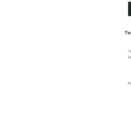
To
I
l
Av