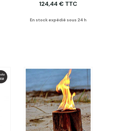
124,44 € TTC
En stock expédié sous 24 h
clu
EB