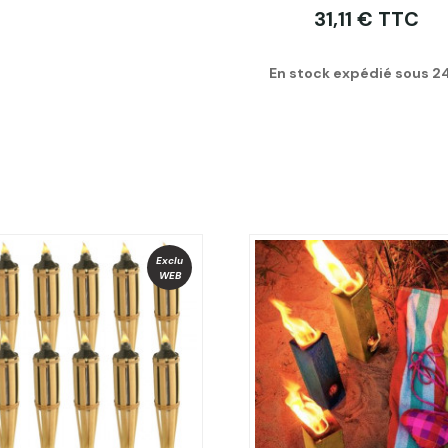
31,11 € TTC
En stock expédié sous 2
Exclu
WEB