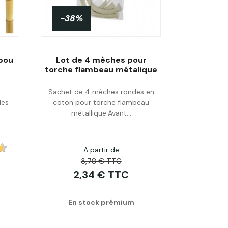
-38%
mbou
Lot de 4 mèches pour
torche flambeau métalique
Sachet de 4 mèches rondes en
Acheter
des
coton pour torche flambeau
métallique.Avant...
A partir de
3,78 € TTC
2,34 € TTC
En stock prémium