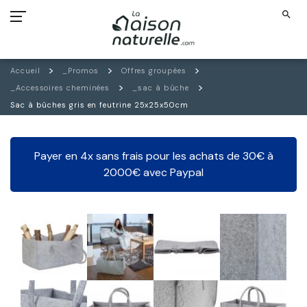
search
Accueil
_Promos
Offres groupées
_Accessoires cheminées
_sac à bûche
Sac à bûches gris en feutrine 25x25x50cm
Payer en 4x sans frais pour les achats de 30€ à
2000€ avec Paypal