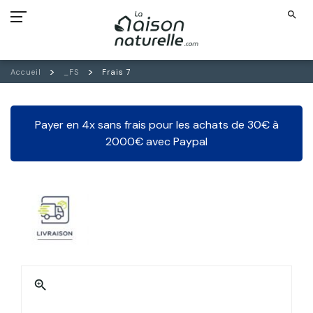
search
Accueil
_FS
Frais 7
Payer en 4x sans frais pour les achats de 30€ à
2000€ avec Paypal
zoom_in