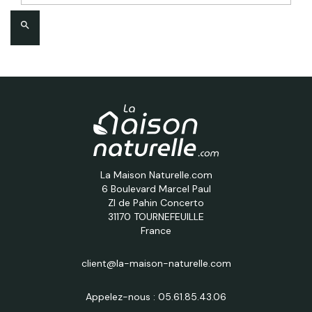
search
La Maison Naturelle.com
6 Boulevard Marcel Paul
ZI de Pahin Concerto
31170 TOURNEFEUILLE
France
client@la-maison-naturelle.com
Appelez-nous :
05.61.85.43.06